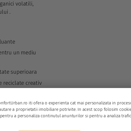
anici volatili,
lui .
oluante
pentru un mediu
itate superioara
reciclate creativ
rgetic in spatiile
nfortUrban.ro iti ofera o experienta cat mai personalizata in proces
autare a proprietatii imobiliare potrivite. In acest scop folosim cooki
pentru a personaliza continutul anunturilor si pentru a analiza trafic