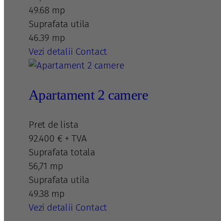
49.68 mp
Suprafata utila
46.39 mp
Vezi detalii
Contact
Apartament 2 camere
Pret de lista
92.400 € + TVA
Suprafata totala
56,71 mp
Suprafata utila
49.38 mp
Vezi detalii
Contact