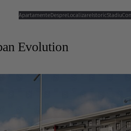
Apartamente
Despre
Localizare
Istoric
Stadiu
Con
ban Evolution