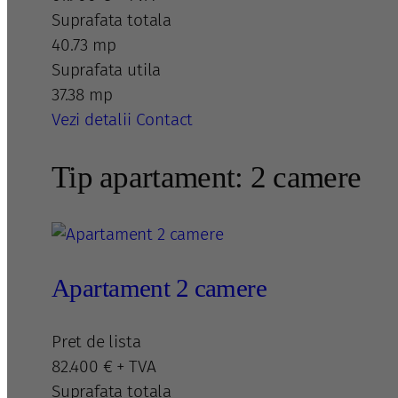
Suprafata totala
40.73 mp
Suprafata utila
37.38 mp
Vezi detalii
Contact
Tip apartament: 2 camere
Apartament 2 camere
Pret de lista
82.400 € + TVA
Suprafata totala