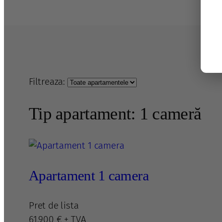
Filtreaza:
Tip apartament: 1 cameră
Apartament 1 camera
Pret de lista
61.900 € + TVA