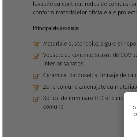
lavabile cu continut redus de compusi org
conform materialelor oficiale ale proiectu
Principalele avantaje:
Materiale sustenabile, sigure si nep
Vopsele cu continut scazut de COV 
interior sanatos
Ceramice, pardoseli si finisaje de cal
Zone comune amenajate cu materiale 
Solutii de iluminare LED eficiente ene
comune
Co
c