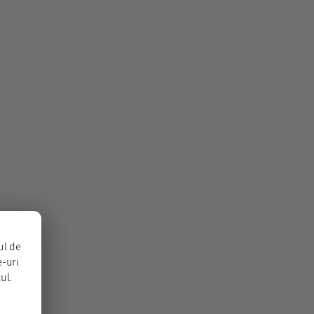
ul de
e-uri
ul.