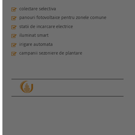
colectare selectiva
panouri fotovoltaice pentru zonele comune
statii de incarcare electrice
iluminat smart
irigare automata
campanii sezoniere de plantare