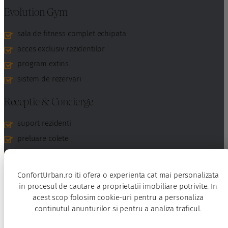
Evolution Gym
sala de fitness complet echipata
acces exclusiv rezidentilor
program extins
sistem de rezervari
Receptie & Concierge
suport rezidenti
preluare colete
administrare vizitatori
rezervari interne
ConfortUrban.ro iti ofera o experienta cat mai personalizata
in procesul de cautare a proprietatii imobiliare potrivite. In
Securitate avansata
acest scop folosim cookie-uri pentru a personaliza
continutul anunturilor si pentru a analiza traficul.
ansamblu complet inchis