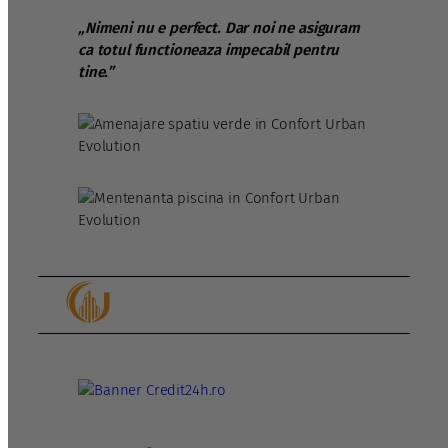
„Nimeni nu e perfect. Dar noi ne asiguram
ca totul functioneaza impecabil pentru
tine.”