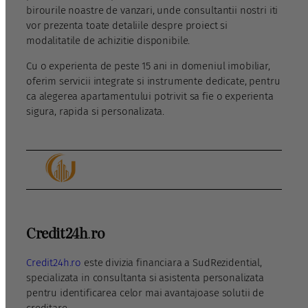
birourile noastre de vanzari, unde consultantii nostri iti
vor prezenta toate detaliile despre proiect si
modalitatile de achizitie disponibile.
Cu o experienta de peste 15 ani in domeniul imobiliar,
oferim servicii integrate si instrumente dedicate, pentru
ca alegerea apartamentului potrivit sa fie o experienta
sigura, rapida si personalizata.
Credit24h
.
ro
Credit24h.ro
este divizia financiara a SudRezidential,
specializata in consultanta si asistenta personalizata
pentru identificarea celor mai avantajoase solutii de