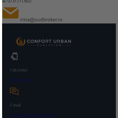
0731.111.602
irina@sudbroker.ro
Call center
0729 572 570
E-mail
vanzari@sudrezidential.ro