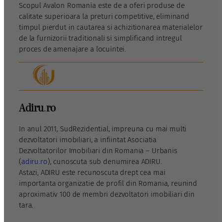
Scopul Avalon Romania este de a oferi produse de
calitate superioara la preturi competitive, eliminand
timpul pierdut in cautarea si achizitionarea materialelor
de la furnizorii traditionali si simplificand intregul
proces de amenajare a locuintei.
Adiru
.
ro
In anul 2011, SudRezidential, impreuna cu mai multi
dezvoltatori imobiliari, a infiintat Asociatia
Dezvoltatorilor Imobiliari din Romania – Urbanis
(
adiru.ro
), cunoscuta sub denumirea ADIRU.
Astazi, ADIRU este recunoscuta drept cea mai
importanta organizatie de profil din Romania, reunind
aproximativ 100 de membri dezvoltatori imobiliari din
tara.