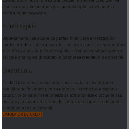
Colaboratorii nostri din cadrul diviziei financiare Credit24h va
stau la dispozitie pentru a gasi metoda optima de finantare
pentru dumneavoastra.
Solutii Rapide
Departamentul se ocupa de partea financiara a tranzactiilor
imobiliare, de relatia cu bancile care acorda aceste imprumuturi
si va ofera atat solutii foarte rapide, cat si personalizate pentru
cei care intampina dificultati in obtinerea creditelor de orice fel.
Consultanta
Credit24h.ro ofera consultanta specializata in identificarea
solutiilor de finantare pentru obtinerea creditelor, destinata
tuturor celor care intentioneaza sa achizitioneze o locuinta sau
oricarei persoane interesate de contractarea unui credit pentru
achizitionarea unui imobil.
SIMULATOR DE CREDIT