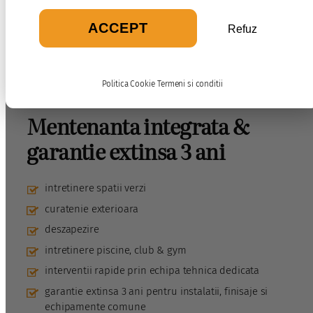
paza permanenta
acces controlat
ACCEPT
Refuz
monitorizare AI + recunoastere numere auto
DESCOPERA FACILITATILE
Politica Cookie
Termeni si conditii
Mentenanta integrata &
garantie extinsa
3 ani
intretinere spatii verzi
curatenie exterioara
deszapezire
intretinere piscine, club & gym
interventii rapide prin echipa tehnica dedicata
garantie extinsa 3 ani pentru instalatii, finisaje si
echipamente comune