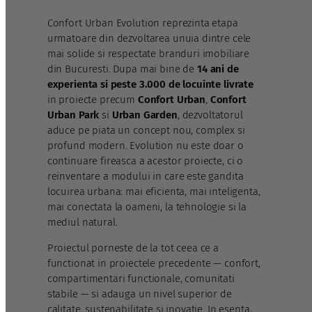
Confort Urban Evolution reprezinta etapa
urmatoare din dezvoltarea unuia dintre cele
mai solide si respectate branduri imobiliare
din Bucuresti. Dupa mai bine de
14 ani de
experienta si peste 3.000 de locuinte livrate
in proiecte precum
Confort Urban
,
Confort
Urban Park
si
Urban Garden
, dezvoltatorul
aduce pe piata un concept nou, complex si
profund modern. Evolution nu este doar o
continuare fireasca a acestor proiecte, ci o
reinventare a modului in care este gandita
locuirea urbana: mai eficienta, mai inteligenta,
mai conectata la oameni, la tehnologie si la
mediul natural.
Proiectul porneste de la tot ceea ce a
functionat in proiectele precedente — confort,
compartimentari functionale, comunitati
stabile — si adauga un nivel superior de
calitate, sustenabilitate si inovatie. In esenta,