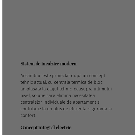
Sistem de incalzire modern
Ansamblul este proiectat dupa un concept
tehnic actual, cu centrala termica de bloc
amplasata la etajul tehnic, deasupra ultimului
nivel, solutie care elimina necesitatea
centralelor individuale de apartament si
contribuie la un plus de eficienta, siguranta si
confort.
Concept integral electric