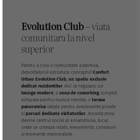
Evolution Club
– viata
comunitara la nivel
superior
Pentru a crea o comunitate autentica,
dezvoltatorul introduce conceptul
Confort
Urban Evolution Club, un spatiu exclusiv
dedicat rezidentilor
. Aici se regasesc un
lounge modern
, o
zona de coworking
complet
echipata pentru munca remote, o
terasa
panoramica
ideala pentru evenimente private
si
parcari dedicate vizitatorilor
. Aceasta zona
devine centrul social al ansamblului, locul
unde se creeaza relatii, evenimente, conexiuni
si momente memorabile.