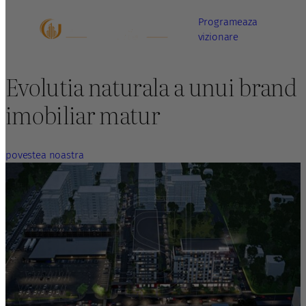
Sari
Programeaza
la
vizionare
conținut
Evolutia naturala a unui brand
imobiliar matur
povestea noastra