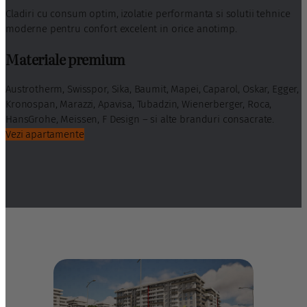
Cladiri cu consum optim, izolatie performanta si solutii tehnice
moderne pentru confort excelent in orice anotimp.
Materiale premium
Austrotherm, Swisspor, Sika, Baumit, Mapei, Caparol, Oskar, Egger,
Kronospan, Marazzi, Apavisa, Tubadzin, Wienerberger, Roca,
HansGrohe, Meissen, F Design – si alte branduri consacrate.
Vezi apartamente