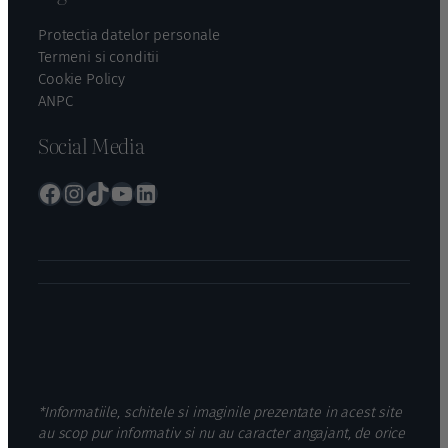
Protectia datelor personale
Termeni si conditii
Cookie Policy
ANPC
Social Media
Facebook
Instagram
TikTok
YouTube
LinkedIn
*Informatiile, schitele si imaginile prezentate in acest site
au scop pur informativ si nu au caracter angajant, de orice