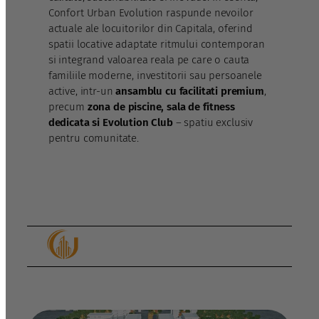
Confort Urban Evolution raspunde nevoilor
actuale ale locuitorilor din Capitala, oferind
spatii locative adaptate ritmului contemporan
si integrand valoarea reala pe care o cauta
familiile moderne, investitorii sau persoanele
active, intr-un
ansamblu cu facilitati premium
,
precum
zona de piscine, sala de fitness
dedicata si Evolution Club
– spatiu exclusiv
pentru comunitate.