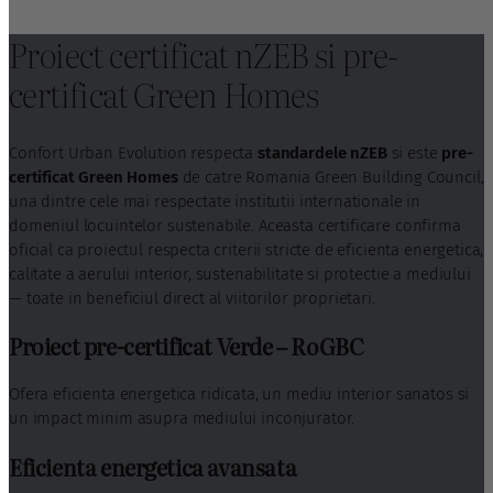
Proiect certificat nZEB si pre-
certificat Green Homes
Confort Urban Evolution respecta
standardele nZEB
si este
pre-
certificat Green Homes
de catre Romania Green Building Council,
una dintre cele mai respectate institutii internationale in
domeniul locuintelor sustenabile. Aceasta certificare confirma
oficial ca proiectul respecta criterii stricte de eficienta energetica,
calitate a aerului interior, sustenabilitate si protectie a mediului
— toate in beneficiul direct al viitorilor proprietari.
Proiect pre-certificat Verde – RoGBC
Ofera eficienta energetica ridicata, un mediu interior sanatos si
un impact minim asupra mediului inconjurator.
Eficienta energetica avansata