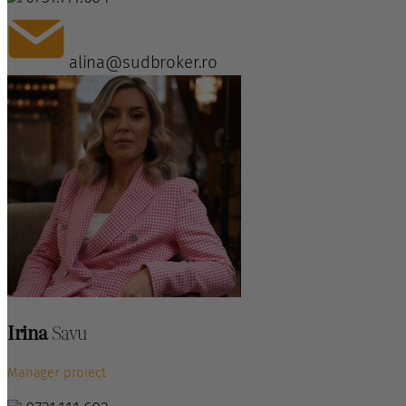
alina@sudbroker.ro
Irina
Savu
Manager proiect