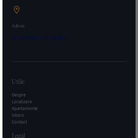
Adresa
Str. Pucheni nr. 157, Sector 5
Utile
Despre
Localizare
Apartamente
Istoric
Contact
Legal