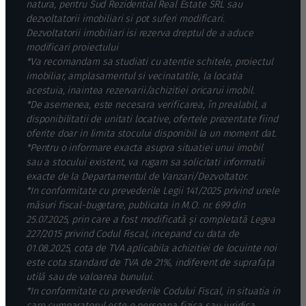
natura, pentru Sud Rezidential Real Estate SRL sau
dezvoltatorii imobiliari si pot suferi modificari.
Dezvoltatorii imobiliari isi rezerva dreptul de a aduce
modificari proiectului
*Va recomandam sa studiati cu atentie schitele, proiectul
imobiliar, amplasamentul si vecinatatile, la locatia
acestuia, inaintea rezervarii/achizitiei oricarui imobil.
*De asemenea, este necesara verificarea, în prealabil, a
disponibilitatii de unitati locative, ofertele prezentate fiind
oferite doar in limita stocului disponibil la un moment dat.
*Pentru o informare exacta asupra situatiei unui imobil
sau a stocului existent, va rugam sa solicitati informatii
exacte de la Departamentul de Vanzari/Dezvoltator.
*In conformitate cu prevederile Legii 141/2025 privind unele
măsuri fiscal-bugetare, publicata in M.O. nr. 699 din
25.07.2025, prin care a fost modificată și completată Legea
227/2015 privind Codul Fiscal, incepand cu data de
01.08.2025, cota de TVA aplicabila achizitiei de locuinte noi
este cota standard de TVA de 21%, indiferent de suprafața
utilă sau de valoarea bunului.
*In conformitate cu prevederile Codului Fiscal, in situatia in
care cumparatorul este o persoana fizica sau juridica