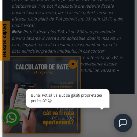
platitoare de TVA, pot fi aplicabile prevederile fiscale
privind taxarea inversa, iar in acest context, nu se va
efectua nicio plată de TVA potrivit art. 331 alin. (2) lit. g din
Codul Fiscal.
Devino partener
Nota
: Pretul afisat plus TVA-ul de 21% sau prevederile
privind taxarea inversa sunt aplicabile doar in masura in
care, legislatia fiscala existenta se va mentine pana la
data achizitiei/predarii imobilului, in caz contrar
cumparatorul va suporta integral orice diferenta de TVA s-
×
ar datora suplimentar, in functie de prevederile fiscale
aplicabile de la data semnarii contractului de vanzare –
cumparare si a livrarii bunului.
Bună! Pot să vă ajut să găsiți proprietatea
perfectă? 😊
1