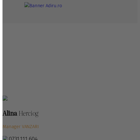
CONTACT
Programeaza vizionare gratuita
acum!
Contactati-ne pentru detalii despre apartamentele din
ansamblul rezidential Confort Urban Evolution.
Alina
Herciog
Manager VANZARI
0731.111.604