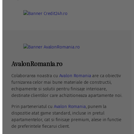
AvalonRomania
.
ro
Colaborarea noastra cu
Avalon Romania
are ca obiectiv
furnizarea celor mai bune materiale de constructii,
echipamente si solutii pentru finisaje interioare,
destinate clientilor care achizitioneaza apartamente noi.
Prin parteneriatul cu
Avalon Romania
, punem la
dispozitie atat game standard, incluse in pretul
apartamentelor, cat si finisaje premium, alese in functie
de preferintele fiecarui client.