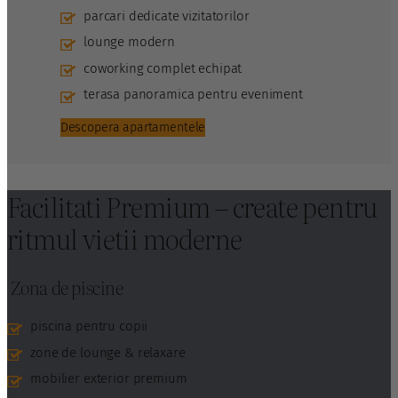
parcari dedicate vizitatorilor
lounge modern
coworking complet echipat
terasa panoramica pentru eveniment
Descopera apartamentele
Facilitati Premium – create pentru
ritmul vietii moderne
Zona de piscine
piscina pentru copii
zone de lounge & relaxare
mobilier exterior premium