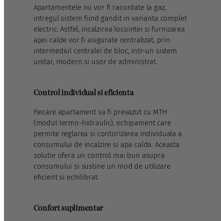
Apartamentele nu vor fi racordate la gaz,
intregul sistem fiind gandit in varianta complet
electric. Astfel, incalzirea locuintei si furnizarea
apei calde vor fi asigurate centralizat, prin
intermediul centralei de bloc, intr-un sistem
unitar, modern si usor de administrat.
Control individual si eficienta
Fiecare apartament va fi prevazut cu MTH
(modul termo-hidraulic), echipament care
permite reglarea si contorizarea individuala a
consumului de incalzire si apa calda. Aceasta
solutie ofera un control mai bun asupra
consumului si sustine un mod de utilizare
eficient si echilibrat.
Confort suplimentar