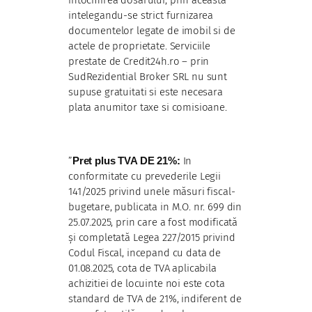
intocmirea dosarului, prin aceasta
intelegandu-se strict furnizarea
documentelor legate de imobil si de
actele de proprietate. Serviciile
prestate de Credit24h.ro – prin
SudRezidential Broker SRL nu sunt
supuse gratuitati si este necesara
plata anumitor taxe si comisioane.
”
Pret plus TVA DE 21%:
In
conformitate cu prevederile Legii
141/2025 privind unele măsuri fiscal-
bugetare, publicata in M.O. nr. 699 din
25.07.2025, prin care a fost modificată
și completată Legea 227/2015 privind
Codul Fiscal, incepand cu data de
01.08.2025, cota de TVA aplicabila
achizitiei de locuinte noi este cota
standard de TVA de 21%, indiferent de