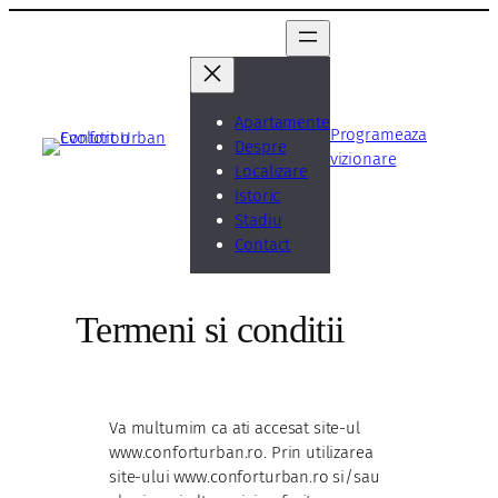
Sari
la
conținut
Apartamente
Programeaza
Despre
vizionare
Localizare
Istoric
Stadiu
Contact
Termeni si conditii
Va multumim ca ati accesat site-ul
www.conforturban.ro. Prin utilizarea
site-ului www.conforturban.ro si/sau