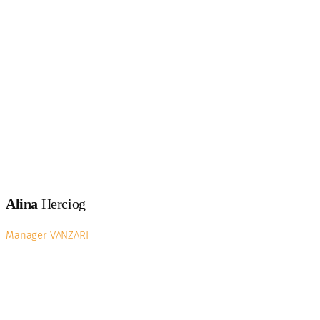
Contactati-ne pentru detalii despre apartamentele din
ansamblul rezidential Confort Urban Evolution.
Alina
Herciog
Manager VANZARI