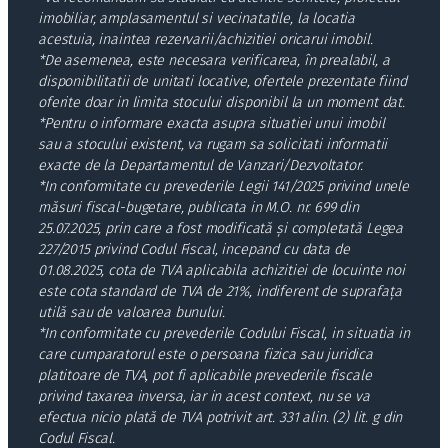
imobiliar, amplasamentul si vecinatatile, la locatia
acestuia, inaintea rezervarii/achizitiei oricarui imobil.
*De asemenea, este necesara verificarea, în prealabil, a
disponibilitatii de unitati locative, ofertele prezentate fiind
oferite doar in limita stocului disponibil la un moment dat.
*Pentru o informare exacta asupra situatiei unui imobil
sau a stocului existent, va rugam sa solicitati informatii
exacte de la Departamentul de Vanzari/Dezvoltator.
*In conformitate cu prevederile Legii 141/2025 privind unele
măsuri fiscal-bugetare, publicata in M.O. nr. 699 din
25.07.2025, prin care a fost modificată și completată Legea
227/2015 privind Codul Fiscal, incepand cu data de
01.08.2025, cota de TVA aplicabila achizitiei de locuinte noi
este cota standard de TVA de 21%, indiferent de suprafața
utilă sau de valoarea bunului.
*In conformitate cu prevederile Codului Fiscal, in situatia in
care cumparatorul este o persoana fizica sau juridica
platitoare de TVA, pot fi aplicabile prevederile fiscale
privind taxarea inversa, iar in acest context, nu se va
efectua nicio plată de TVA potrivit art. 331 alin. (2) lit. g din
Codul Fiscal.