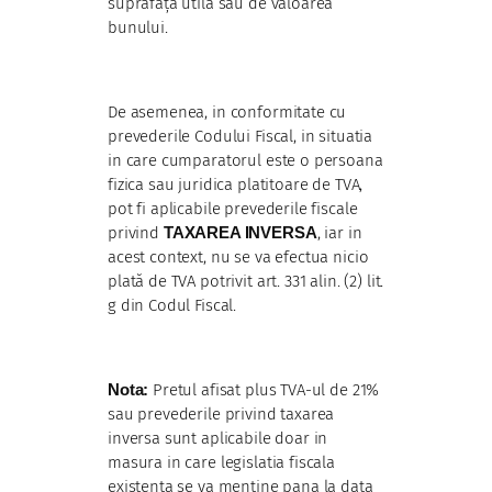
suprafața utilă sau de valoarea
bunului.
De asemenea, in conformitate cu
prevederile Codului Fiscal, in situatia
in care cumparatorul este o persoana
fizica sau juridica platitoare de TVA,
pot fi aplicabile prevederile fiscale
privind
TAXAREA INVERSA
, iar in
acest context, nu se va efectua nicio
plată de TVA potrivit art. 331 alin. (2) lit.
g din Codul Fiscal.
Nota:
Pretul afisat plus TVA-ul de 21%
sau prevederile privind taxarea
inversa sunt aplicabile doar in
masura in care legislatia fiscala
existenta se va mentine pana la data